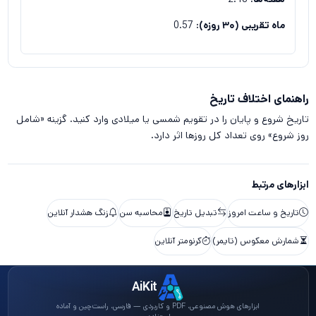
ماه تقریبی (۳۰ روزه):
0.57
راهنمای اختلاف تاریخ
تاریخ شروع و پایان را در تقویم شمسی یا میلادی وارد کنید. گزینه «شامل
روز شروع» روی تعداد کل روزها اثر دارد.
ابزارهای مرتبط
تاریخ و ساعت امروز
تبدیل تاریخ
محاسبه سن
زنگ هشدار آنلاین
شمارش معکوس (تایمر)
کرنومتر آنلاین
AiKit
ابزارهای هوش مصنوعی، PDF و کاربردی — فارسی، راست‌چین و آماده